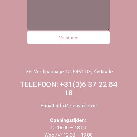
Versturen
LES. Verdipassage 10, 6461 DS, Kerkrade.
TELEFOON: +31(0)6 37 22 84
18
E-mail:
info@etenvanles.nl
Openingstijden:
Di 16:00 – 18:00
Woe /Vr 12:00 – 19:00