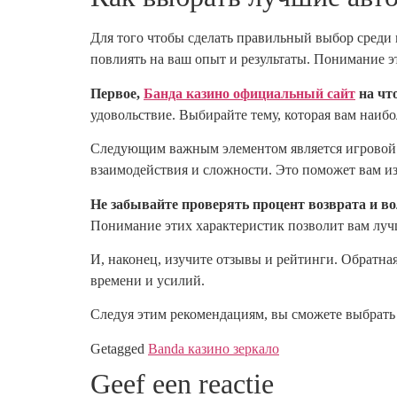
Для того чтобы сделать правильный выбор среди
повлиять на ваш опыт и результаты. Понимание 
Первое,
Банда казино официальный сайт
на что
удовольствие. Выбирайте тему, которая вам наибо
Следующим важным элементом является игровой п
взаимодействия и сложности. Это поможет вам из
Не забывайте проверять процент возврата и во
Понимание этих характеристик позволит вам луч
И, наконец, изучите отзывы и рейтинги. Обратна
времени и усилий.
Следуя этим рекомендациям, вы сможете выбрать 
Getagged
Banda казино зеркало
Geef een reactie