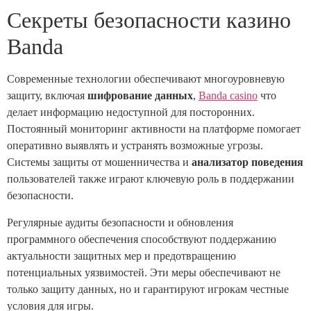
Секреты безопасности казино
Banda
Современные технологии обеспечивают многоуровневую
защиту, включая
шифрование данных
,
Banda casino
что
делает информацию недоступной для посторонних.
Постоянный мониторинг активности на платформе помогает
оперативно выявлять и устранять возможные угрозы.
Системы защиты от мошенничества и
анализатор поведения
пользователей также играют ключевую роль в поддержании
безопасности.
Регулярные аудиты безопасности и обновления
программного обеспечения способствуют поддержанию
актуальности защитных мер и предотвращению
потенциальных уязвимостей. Эти меры обеспечивают не
только защиту данных, но и гарантируют игрокам честные
условия для игры.