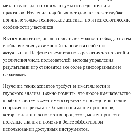
механизмов, давно занимают умы исследователей и
практиков. Изучение подобных методов позволяет глубже
понять не только технические аспекты, но и психологические
особенности участников.
В этом контексте
, анализировать возможности обхода систем
и обнаружения уязвимостей становится особенно
актуальным. На фоне стремительного развития технологий и
увеличения числа пользователей, методы управления
результатами игр становятся всё более разнообразными и
сложными.
Изучение таких аспектов требует внимательности и
глубокого анализа. Важно помнить, что любое вмешательство
в работу систем может иметь серьёзные последствия и быть
сопряжено с рисками. Однако понимание принципов,
которые лежат в основе этих процессов, может принести
полезные знания и помочь в более эффективном
использовании доступных инструментов.