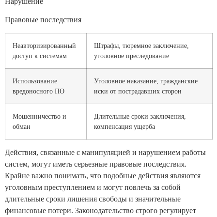
Нарушение
Правовые последствия
Неавторизированный
Штрафы, тюремное заключение,
доступ к системам
уголовное преследование
Использование
Уголовное наказание, гражданские
вредоносного ПО
иски от пострадавших сторон
Мошенничество и
Длительные сроки заключения,
обман
компенсация ущерба
Действия, связанные с манипуляцией и нарушением работы
систем, могут иметь серьезные правовые последствия.
Крайне важно понимать, что подобные действия являются
уголовным преступлением и могут повлечь за собой
длительные сроки лишения свободы и значительные
финансовые потери. Законодательство строго регулирует