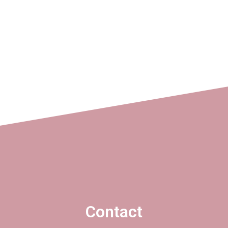
Contact