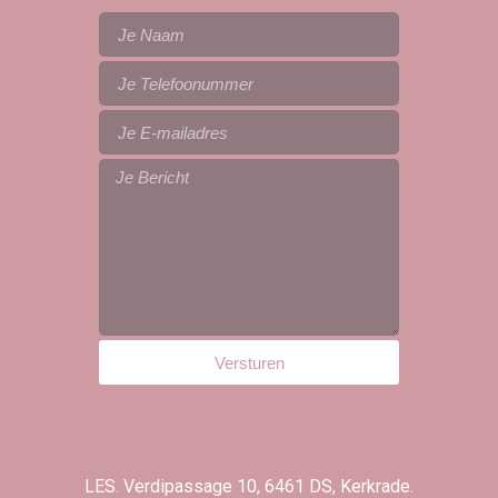
Versturen
LES. Verdipassage 10, 6461 DS, Kerkrade.