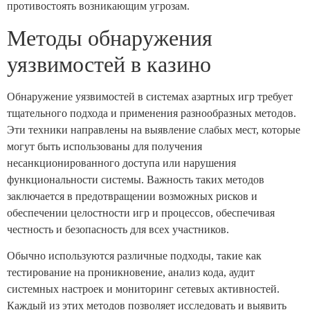
противостоять возникающим угрозам.
Методы обнаружения
уязвимостей в казино
Обнаружение уязвимостей в системах азартных игр требует
тщательного подхода и применения разнообразных методов.
Эти техники направлены на выявление слабых мест, которые
могут быть использованы для получения
несанкционированного доступа или нарушения
функциональности системы. Важность таких методов
заключается в предотвращении возможных рисков и
обеспечении целостности игр и процессов, обеспечивая
честность и безопасность для всех участников.
Обычно используются различные подходы, такие как
тестирование на проникновение, анализ кода, аудит
системных настроек и мониторинг сетевых активностей.
Каждый из этих методов позволяет исследовать и выявить