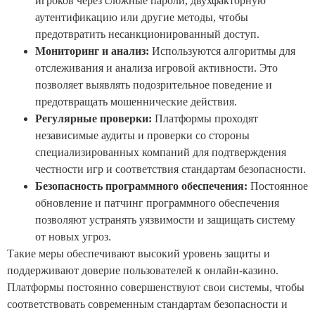
игроков через сложные пароли, двухфакторную
аутентификацию или другие методы, чтобы
предотвратить несанкционированный доступ.
Мониторинг и анализ:
Используются алгоритмы для
отслеживания и анализа игровой активности. Это
позволяет выявлять подозрительное поведение и
предотвращать мошеннические действия.
Регулярные проверки:
Платформы проходят
независимые аудиты и проверки со стороны
специализированных компаний для подтверждения
честности игр и соответствия стандартам безопасности.
Безопасность программного обеспечения:
Постоянное
обновление и патчинг программного обеспечения
позволяют устранять уязвимости и защищать систему
от новых угроз.
Такие меры обеспечивают высокий уровень защиты и
поддерживают доверие пользователей к онлайн-казино.
Платформы постоянно совершенствуют свои системы, чтобы
соответствовать современным стандартам безопасности и